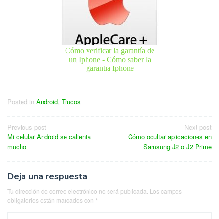
Cómo verificar la garantía de
un Iphone - Cómo saber la
garantia Iphone
Posted in
Android
,
Trucos
Navegación
Previous post
Next post
Mi celular Android se calienta
Cómo ocultar aplicaciones en
de
mucho
Samsung J2 o J2 Prime
entradas
Deja una respuesta
Tu dirección de correo electrónico no será publicada.
Los campos
obligatorios están marcados con
*