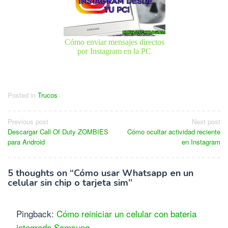
Cómo enviar mensajes directos
por Instagram en la PC
Posted in
Trucos
Navegación
Previous post
Next post
Descargar Call Of Duty ZOMBIES
Cómo ocultar actividad reciente
de
para Android
en Instagram
entradas
5 thoughts on “
Cómo usar Whatsapp en un
celular sin chip o tarjeta sim
”
Pingback:
Cómo reiniciar un celular con bateria
integrada Samsung