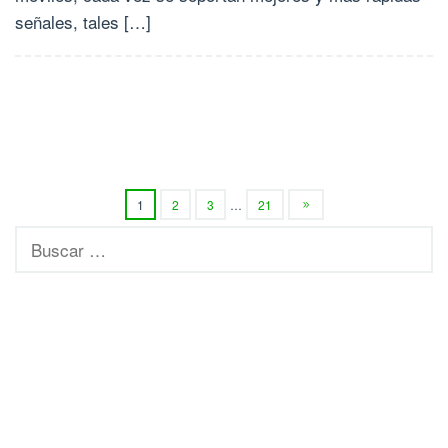
señales, tales […]
1
2
3
…
21
Buscar: