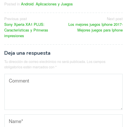
Posted in
Android
,
Aplicaciones y Juegos
Navegación
Previous post
Next post
Sony Xperia XA1 PLUS:
Los mejores juegos Iphone 2017-
de
Características y Primeras
Mejores juegos para Iphone
entradas
impresiones
Deja una respuesta
Tu dirección de correo electrónico no será publicada.
Los campos
obligatorios están marcados con
*