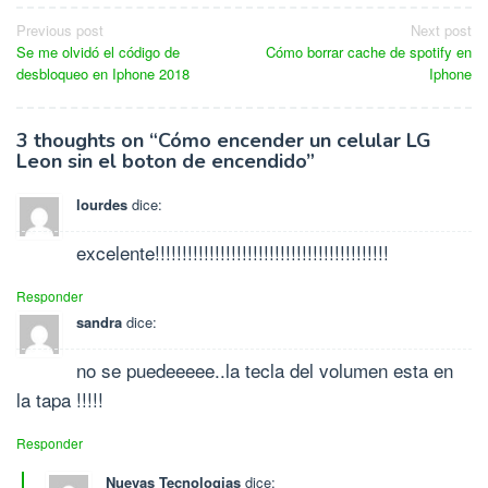
Navegación
Previous post
Next post
Se me olvidó el código de
Cómo borrar cache de spotify en
de
desbloqueo en Iphone 2018
Iphone
entradas
3 thoughts on “
Cómo encender un celular LG
Leon sin el boton de encendido
”
lourdes
dice:
excelente!!!!!!!!!!!!!!!!!!!!!!!!!!!!!!!!!!!!!!!!!!!
Responder
sandra
dice:
no se puedeeeee..la tecla del volumen esta en
la tapa !!!!!
Responder
Nuevas Tecnologias
dice: