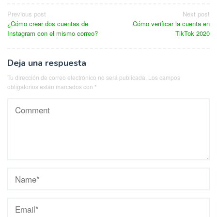
Navegación
Previous post
Next post
¿Cómo crear dos cuentas de
Cómo verificar la cuenta en
de
Instagram con el mismo correo?
TikTok 2020
entradas
Deja una respuesta
Tu dirección de correo electrónico no será publicada.
Los campos
obligatorios están marcados con
*