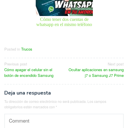
Cómo tener dos cuentas de
whatsapp en el mismo teléfono
Posted in
Trucos
Navegación
Previous post
Next post
Cómo apagar el celular sin el
Ocultar aplicaciones en samsung
de
botón de encendido Samsung
j7 o Samsung J7 Prime
entradas
Deja una respuesta
Tu dirección de correo electrónico no será publicada.
Los campos
obligatorios están marcados con
*