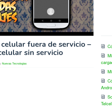
celular fuera de servicio –
Có
elular sin servicio
Mi
carga
y
Nuevas Tecnologias
Mi
Có
Andro
So
Telcel