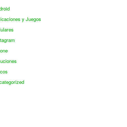
droid
licaciones y Juegos
lulares
stagram
hone
luciones
ucos
categorized