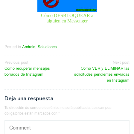
Cómo DESBLOQUEAR a
alguien en Messenger
Posted in
Android
,
Soluciones
Navegación
Previous post
Next post
Cómo recuperar mensajes
Cómo VER y ELIMINAR las
de
borrados de Instagram
solicitudes pendientes enviadas
entradas
en Instagram
Deja una respuesta
Tu dirección de correo electrónico no será publicada.
Los campos
obligatorios están marcados con
*