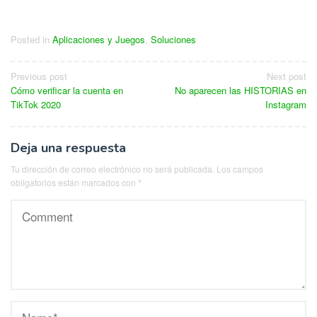
Posted in
Aplicaciones y Juegos
,
Soluciones
Navegación
Previous post
Next post
Cómo verificar la cuenta en
No aparecen las HISTORIAS en
de
TikTok 2020
Instagram
entradas
Deja una respuesta
Tu dirección de correo electrónico no será publicada.
Los campos
obligatorios están marcados con
*