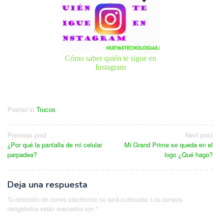
Cómo saber quién te sigue en
Instagram
Posted in
Trucos
Navegación
Previous post
Next post
¿Por qué la pantalla de mi celular
Mi Grand Prime se queda en el
de
parpadea?
logo ¿Qué hago?
entradas
Deja una respuesta
Tu dirección de correo electrónico no será publicada.
Los campos
obligatorios están marcados con
*