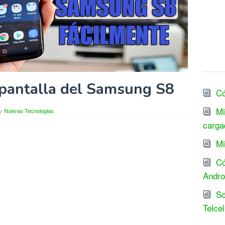
antalla del Samsung S8
Có
Mi
y
Nuevas Tecnologias
carga
Mi
Có
Andro
So
Telcel