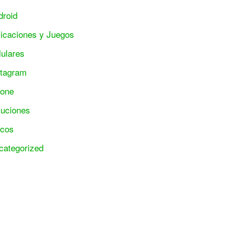
droid
licaciones y Juegos
lulares
stagram
hone
luciones
ucos
categorized